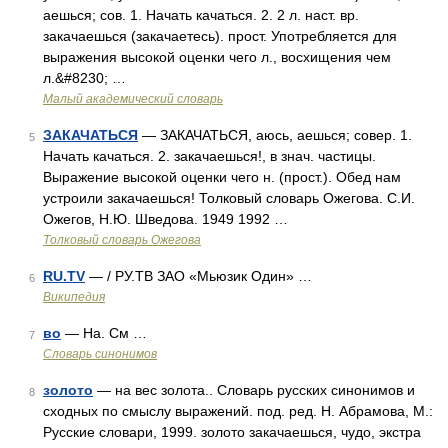
аешься; сов. 1. Начать качаться. 2. 2 л. наст. вр.
закачаешься (закачаетесь). прост. Употребляется для
выражения высокой оценки чего л., восхищения чем
л.&#8230; …
Малый академический словарь
ЗАКАЧАТЬСЯ
— ЗАКАЧАТЬСЯ, аюсь, аешься; совер. 1.
5
Начать качаться. 2. закачаешься!, в знач. частицы.
Выражение высокой оценки чего н. (прост.). Обед нам
устроили закачаешься! Толковый словарь Ожегова. С.И.
Ожегов, Н.Ю. Шведова. 1949 1992 …
Толковый словарь Ожегова
RU.TV
— / РУ.ТВ ЗАО «Мьюзик Один» …
6
Википедия
во
— На. См …
7
Словарь синонимов
золото
— на вес золота.. Словарь русских синонимов и
8
сходных по смыслу выражений. под. ред. Н. Абрамова, М.:
Русские словари, 1999. золото закачаешься, чудо, экстра