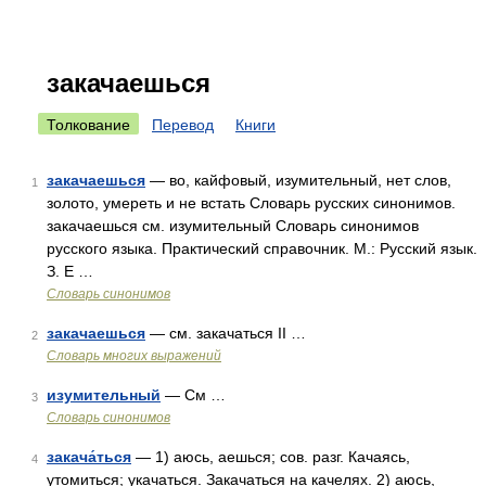
закачаешься
Толкование
Перевод
Книги
закачаешься
— во, кайфовый, изумительный, нет слов,
1
золото, умереть и не встать Словарь русских синонимов.
закачаешься см. изумительный Словарь синонимов
русского языка. Практический справочник. М.: Русский язык.
З. Е …
Словарь синонимов
закачаешься
— см. закачаться II …
2
Словарь многих выражений
изумительный
— См …
3
Словарь синонимов
закача́ться
— 1) аюсь, аешься; сов. разг. Качаясь,
4
утомиться; укачаться. Закачаться на качелях. 2) аюсь,